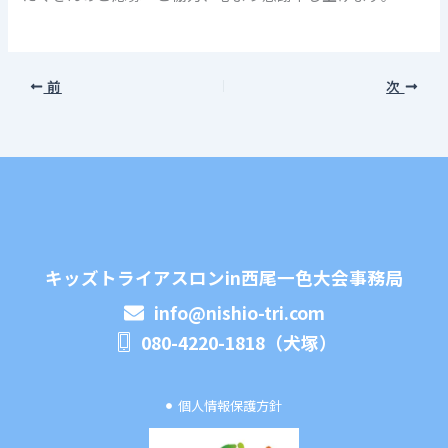
前
次
キッズトライアスロンin西尾一色大会事務局
info@nishio-tri.com
080-4220-1818（犬塚）
個人情報保護方針