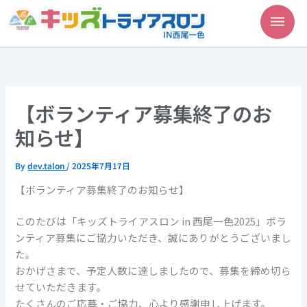
内
容
を
ス
キ
ッ
プ
【ボランティア募集終了のお
知らせ】
By
dev.talon
/
2025年7月17日
【ボランティア募集終了のお知らせ】
このたびは「キッズトライアスロン in 西尾一色2025」ボラ
ンティア募集にご協力いただき、誠にありがとうございまし
た。
おかげさまで、予定人数に達しましたので、募集を締め切ら
せていただきます。
たくさんのご応募・ご協力、心より感謝申し上げます。